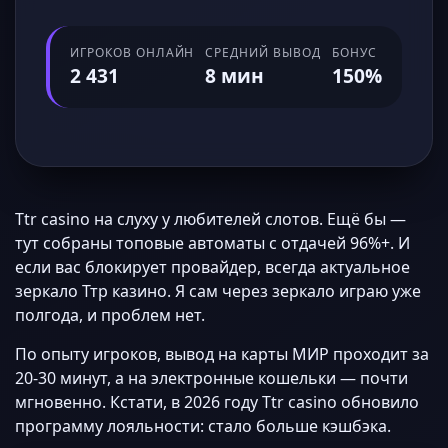
ИГРОКОВ ОНЛАЙН
СРЕДНИЙ ВЫВОД
БОНУС
2 431
8 мин
150%
Ttr casino на слуху у любителей слотов. Ещё бы —
тут собраны топовые автоматы с отдачей 96%+. И
если вас блокирует провайдер, всегда актуальное
зеркало Ттр казино. Я сам через зеркало играю уже
полгода, и проблем нет.
По опыту игроков, вывод на карты МИР проходит за
20-30 минут, а на электронные кошельки — почти
мгновенно. Кстати, в 2026 году Ttr casino обновило
программу лояльности: стало больше кэшбэка.