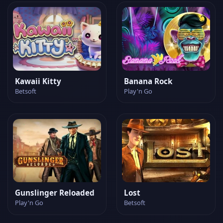
Kawaii Kitty
Banana Rock
Betsoft
Play'n Go
Gunslinger Reloaded
Lost
Play'n Go
Betsoft