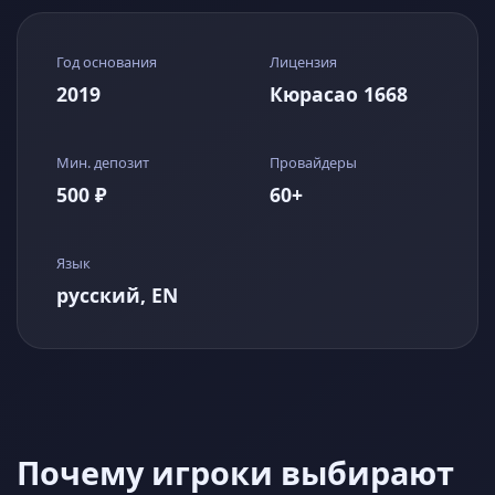
Год основания
Лицензия
2019
Кюрасао 1668
Мин. депозит
Провайдеры
500 ₽
60+
Язык
русский, EN
Почему игроки выбирают