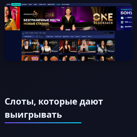
Слоты, которые дают
выигрывать