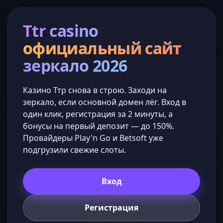
Ttr casino
официальный сайт
зеркало 2026
Казино Ттр снова в строю. Заходи на
зеркало, если основной домен лёг. Вход в
один клик, регистрация за 2 минуты, а
бонусы на первый депозит — до 150%.
Провайдеры Play'n Go и Betsoft уже
подгрузили свежие слоты.
Вход
Регистрация